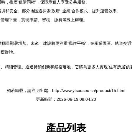
同時，推廣‘租購同權’，保障承租人享受公共服務。
環境和安全。部分地區還探索‘政府+企業’合作模式，提升運營效率。
房管理平臺，實現申請、審核、繳費等線上辦理。
供應量顯著增加。未來，建設將更注重‘職住平衡’，在產業園區、軌道交
目標群體。
、精細管理。通過持續創新和嚴格落地，它將為更多人實現‘住有所居’的
如若轉載，請注明出處：http://www.ytsouseo.cn/product/15.html
更新時間：2026-06-19 08:04:20
產品列表