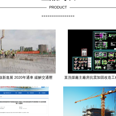
PRODUCT
----------------
線新進展 2020年通車 緩解交通壓
某洗煤廠主廠房抗震加固改造工
力與周邊建設同步推進
術詳解與圖紙獲取指引