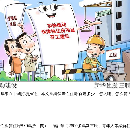
年來在中國持續推進。本文圍繞保障性住房的‘建多少、怎么建、怎么管
建保障性租賃住房870萬套（間），預計幫助2600多萬新市民、青年人等