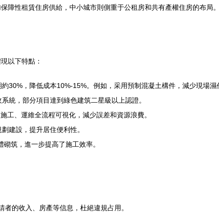
保障性租賃住房供給，中小城市則側重于公租房和共有產權住房的布局。最
體現以下特點：
期約30%，降低成本10%-15%。例如，采用預制混凝土構件，減少現場
回收系統，部分項目達到綠色建筑二星級以上認證。
計、施工、運維全流程可視化，減少誤差和資源浪費。
規劃建設，提升居住便利性。
墻體砌筑，進一步提高了施工效率。
查申請者的收入、房產等信息，杜絕違規占用。