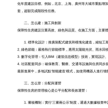
化年度建設目標。例如，北京、上海、廣州等大城市重點增加
套，超額完成階段性任務。
二、怎么建：施工與創新
保障性住房建設注重高效、綠色與品質。在施工方面，主要
1. 標準化設計：推廣裝配式建筑和模塊化建造，縮短工
2. 綠色節能：嚴格執行節能標準，應用太陽能光伏、雨水
3. 數字化管理：引入BIM（建筑信息模型）技術，實現設
4. 社區配套同步：確保教育、醫療、交通等設施與住房同步
最新進展中，多地試點‘智能建造’模式，如使用機器人進行
三、怎么管：分配與運營
保障性住房的管理核心是公平分配和長效運營：
1. 審核機制：實行‘三審兩公示’制度，通過大數據核