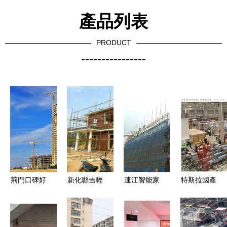
產品列表
PRODUCT
----------------
荊門口碑好
新化縣吉輕
連江智能家
特斯拉國產
的房屋建筑
柔鋼別墅
居產業邁入
Model 3降
工程施工指
現代房屋建
新時代 3.3
價驅動因素
南 品質鑄
設的匠心之
億項目奠
分析