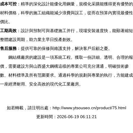
成本可控
：精準的深化設計能優化用鋼量，規模化采購能獲得更有優勢的
材料價格，科學的施工組織能減少浪費與誤工，從而在預算內實現最優性
價比。
工期高效
：設計與預制可與基礎施工并行，現場安裝速度快，能顯著縮短
整體建設周期，助力業主早日投產創效。
售后服務
：提供可靠的保修與維護支持，解決客戶后顧之憂。
鋼結構廠房的建設是一項系統工程。獲取一份詳細、透明、合理的報
價，需要建設方與山西盛大鋼構這樣的專業公司充分溝通，明確技術參
數、材料標準及所有范圍要求。通過科學的規劃與專業的執行，方能建成
一座經濟耐用、安全高效的現代化工業廠房。
如若轉載，請注明出處：http://www.ytsouseo.cn/product/75.html
更新時間：2026-06-19 06:11:21