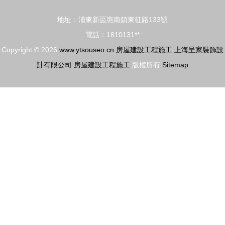
牢固住房的
10層
地址：浦東新區惠南鎮東征路133號
未來
電話：1810131**
Copyright © 2026
www.ytsouseo.cn
房屋建設工程施工
上海呈家裝飾設
計有限公司
房屋建設工程施工
版權所有
Sitemap