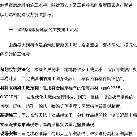
結構廠房建設的施工流程、關鍵環節以及工程報價的影響因素進行闡述，
以期為相關建設方提供參考。
一、 鋼結構廠房建設的主要施工流程
山西盛大鋼構承建的鋼結構廠房工程，通常遵循一套標準化、模塊化
的高效施工流程：
前期設計與深化
：根據客戶需求、場地條件及工藝要求，進行方案設計與
結構計算，并完成詳細的施工圖深化設計，確保所有構件精準預制。
材料采購與工廠預制
：選用符合國家標準的優質鋼材（如Q235B、
Q355B等），在現代化工廠內進行鋼柱、鋼梁、檁條、墻面板等構件的
切割、焊接、鉆孔、除銹、噴涂等預處理，保障構件質量與精度。
基礎施工
：同步進行現場土建基礎施工，包括柱基礎開挖、澆筑混凝土獨
立基礎或條形基礎等，為鋼結構安裝奠定堅實基礎。
現場安裝
：這是核心環節。使用大型吊裝設備，依次進行鋼柱吊裝與校