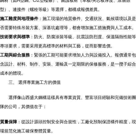
鋼材（如H型鋼、C/Z型檁條）、圍護板材（單板/夾芯板厚度、涂層類
型）、連接件（螺栓等級）等選擇，都構成報價差異。
施工難度與地理條件
：施工現場的地質條件、交通狀況、氣候環境以及是
否需要特殊吊裝方案、深基坑處理等，都會增加施工措施費與人工成本。
技術要求與標準
：防火、防腐涂裝等級、抗震設防烈度、保溫隔熱性能等
專項要求，需要采用更高標準的材料與工藝，從而影響造價。
工期與綜合服務
：緊張的工期可能要求增加人力與設備投入。報價通常包
含設計、材料、制作、安裝、運輸及一定期限的保修服務，是一攬子綜合
成本的體現。
三、 選擇專業施工方的價值
選擇像山西盛大鋼構這樣具有專業資質、豐富項目經驗和完備技術團
隊的公司，其價值在于：
質量保障
：從設計源頭控制安全與合規性，工廠化預制保證構件精度，現
場規范化施工確保整體質量。