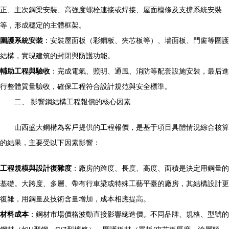
正、主次鋼梁安裝、高強度螺栓連接或焊接、屋面檁條及支撐系統安裝
等，形成穩定的主體框架。
圍護系統安裝
：安裝屋面板（彩鋼板、夾芯板等）、墻面板、門窗等圍護
結構，實現建筑的封閉與防護功能。
輔助工程與驗收
：完成電氣、照明、通風、消防等配套設施安裝，最后進
行整體質量驗收，確保工程符合設計規范與安全標準。
二、 影響鋼結構工程報價的核心因素
山西盛大鋼構為客戶提供的工程報價，是基于項目具體情況綜合核算
的結果，主要受以下因素影響：
工程規模與設計復雜度
：廠房的跨度、長度、高度、面積是決定用鋼量的
基礎。大跨度、多層、帶有行車梁或特殊工藝平臺的廠房，其結構設計更
復雜，用鋼量及技術含量增加，成本相應提高。
材料成本
：鋼材市場價格波動直接影響總造價。不同品牌、規格、型號的