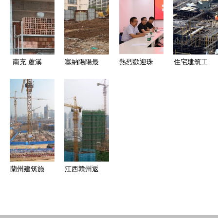
就美好家園
作
基，片區房
屋建設全面
啟動
南充 蘆溪
塞納陽陽最
熱烈歡迎珠
住宅建筑工
中央廚房
后兩棟住宅
江實業考場
程高溫施工
主體施工完
開工建設，
團一行蒞臨
技術與防疫
成80 預計8
優質房源引
合生雅居｜
安全管理的
月完成標準
市場關注
共鑒房屋建
綜合策略
化廠房建設
設工程施工
新跨越
蘭州建筑施
江西贛州返
工與甘肅房
遷房J4地塊
屋建筑工程
整體施工順
承包 打造
利推進至第